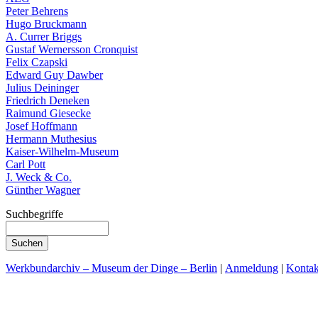
Peter Behrens
Hugo Bruckmann
A. Currer Briggs
Gustaf Wernersson Cronquist
Felix Czapski
Edward Guy Dawber
Julius Deininger
Friedrich Deneken
Raimund Giesecke
Josef Hoffmann
Hermann Muthesius
Kaiser-Wilhelm-Museum
Carl Pott
J. Weck & Co.
Günther Wagner
Suchbegriffe
Werkbundarchiv – Museum der Dinge – Berlin
|
Anmeldung
|
Kontak