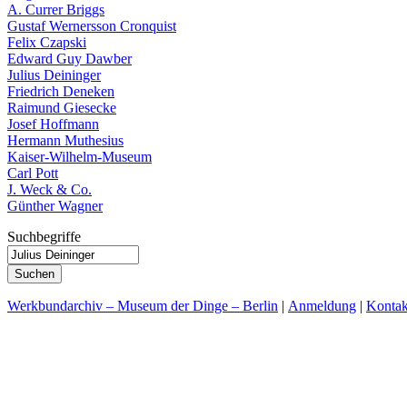
A. Currer Briggs
Gustaf Wernersson Cronquist
Felix Czapski
Edward Guy Dawber
Julius Deininger
Friedrich Deneken
Raimund Giesecke
Josef Hoffmann
Hermann Muthesius
Kaiser-Wilhelm-Museum
Carl Pott
J. Weck & Co.
Günther Wagner
Suchbegriffe
Werkbundarchiv – Museum der Dinge – Berlin
|
Anmeldung
|
Kontak