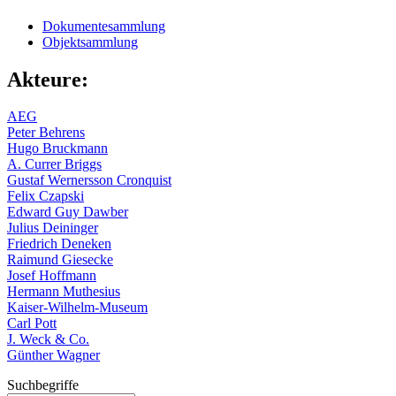
Dokumentesammlung
Objektsammlung
Akteure:
AEG
Peter Behrens
Hugo Bruckmann
A. Currer Briggs
Gustaf Wernersson Cronquist
Felix Czapski
Edward Guy Dawber
Julius Deininger
Friedrich Deneken
Raimund Giesecke
Josef Hoffmann
Hermann Muthesius
Kaiser-Wilhelm-Museum
Carl Pott
J. Weck & Co.
Günther Wagner
Suchbegriffe