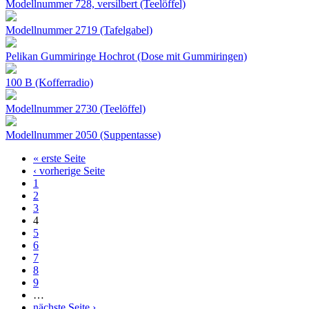
Modellnummer 728, versilbert (Teelöffel)
Modellnummer 2719 (Tafelgabel)
Pelikan Gummiringe Hochrot (Dose mit Gummiringen)
100 B (Kofferradio)
Modellnummer 2730 (Teelöffel)
Modellnummer 2050 (Suppentasse)
« erste Seite
Seiten
‹ vorherige Seite
1
2
3
4
5
6
7
8
9
…
nächste Seite ›