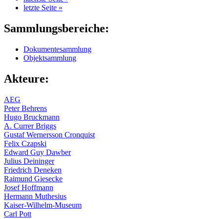
letzte Seite »
Sammlungsbereiche:
Dokumentesammlung
Objektsammlung
Akteure:
AEG
Peter Behrens
Hugo Bruckmann
A. Currer Briggs
Gustaf Wernersson Cronquist
Felix Czapski
Edward Guy Dawber
Julius Deininger
Friedrich Deneken
Raimund Giesecke
Josef Hoffmann
Hermann Muthesius
Kaiser-Wilhelm-Museum
Carl Pott