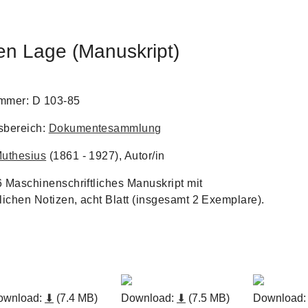
en Lage (Manuskript)
mmer: D 103-85
bereich:
Dokumentesammlung
uthesius
(1861 - 1927), Autor/in
6 Maschinenschriftliches Manuskript mit
lichen Notizen, acht Blatt (insgesamt 2 Exemplare).
ownload:
⬇
(7.4 MB)
Download:
⬇
(7.5 MB)
Download