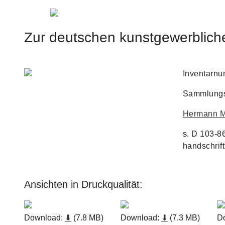
Jump to navigation
Zur deutschen kunstgewerblich
Inventarnu
Sammlungs
Hermann M
s. D 103-8
handschrift
Ansichten in Druckqualität:
Download:
⬇
(7.8 MB)
Download:
⬇
(7.3 MB)
D