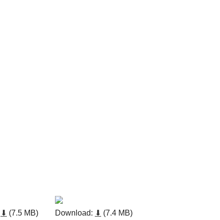
:
⬇
(7.5 MB)
Download:
⬇
(7.4 MB)