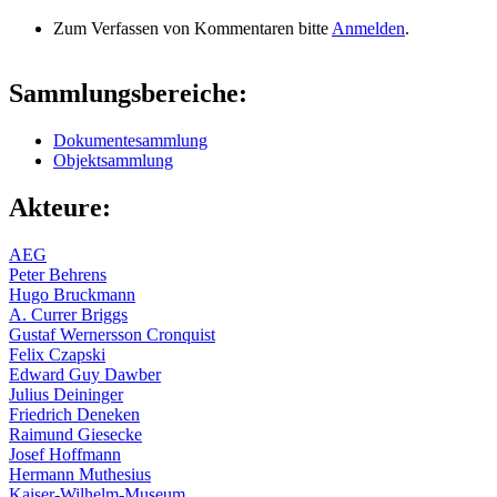
Zum Verfassen von Kommentaren bitte
Anmelden
.
Sammlungsbereiche:
Dokumentesammlung
Objektsammlung
Akteure:
AEG
Peter Behrens
Hugo Bruckmann
A. Currer Briggs
Gustaf Wernersson Cronquist
Felix Czapski
Edward Guy Dawber
Julius Deininger
Friedrich Deneken
Raimund Giesecke
Josef Hoffmann
Hermann Muthesius
Kaiser-Wilhelm-Museum