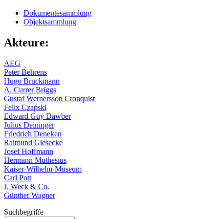
Dokumentesammlung
Objektsammlung
Akteure:
AEG
Peter Behrens
Hugo Bruckmann
A. Currer Briggs
Gustaf Wernersson Cronquist
Felix Czapski
Edward Guy Dawber
Julius Deininger
Friedrich Deneken
Raimund Giesecke
Josef Hoffmann
Hermann Muthesius
Kaiser-Wilhelm-Museum
Carl Pott
J. Weck & Co.
Günther Wagner
Suchbegriffe