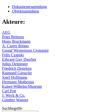
Dokumentesammlung
Objektsammlung
Akteure:
AEG
Peter Behrens
Hugo Bruckmann
A. Currer Briggs
Gustaf Wernersson Cronquist
Felix Czapski
Edward Guy Dawber
Julius Deininger
Friedrich Deneken
Raimund Giesecke
Josef Hoffmann
Hermann Muthesius
Kaiser-Wilhelm-Museum
Carl Pott
J. Weck & Co.
Günther Wagner
Suchbegriffe