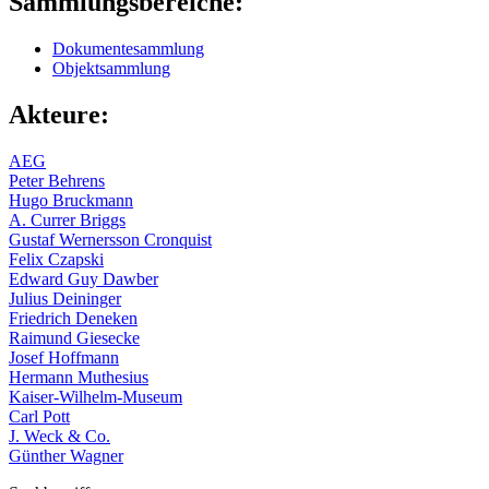
Sammlungsbereiche:
Dokumentesammlung
Objektsammlung
Akteure:
AEG
Peter Behrens
Hugo Bruckmann
A. Currer Briggs
Gustaf Wernersson Cronquist
Felix Czapski
Edward Guy Dawber
Julius Deininger
Friedrich Deneken
Raimund Giesecke
Josef Hoffmann
Hermann Muthesius
Kaiser-Wilhelm-Museum
Carl Pott
J. Weck & Co.
Günther Wagner