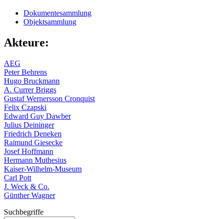
Dokumentesammlung
Objektsammlung
Akteure:
AEG
Peter Behrens
Hugo Bruckmann
A. Currer Briggs
Gustaf Wernersson Cronquist
Felix Czapski
Edward Guy Dawber
Julius Deininger
Friedrich Deneken
Raimund Giesecke
Josef Hoffmann
Hermann Muthesius
Kaiser-Wilhelm-Museum
Carl Pott
J. Weck & Co.
Günther Wagner
Suchbegriffe