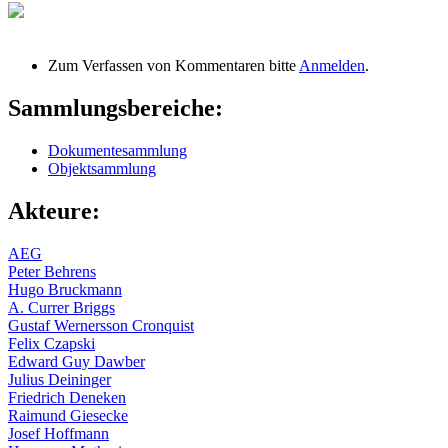
Zum Verfassen von Kommentaren bitte
Anmelden
.
Sammlungsbereiche:
Dokumentesammlung
Objektsammlung
Akteure:
AEG
Peter Behrens
Hugo Bruckmann
A. Currer Briggs
Gustaf Wernersson Cronquist
Felix Czapski
Edward Guy Dawber
Julius Deininger
Friedrich Deneken
Raimund Giesecke
Josef Hoffmann