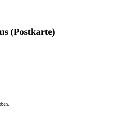
s (Postkarte)
eben.