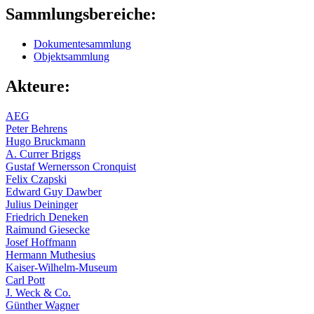
Sammlungsbereiche:
Dokumentesammlung
Objektsammlung
Akteure:
AEG
Peter Behrens
Hugo Bruckmann
A. Currer Briggs
Gustaf Wernersson Cronquist
Felix Czapski
Edward Guy Dawber
Julius Deininger
Friedrich Deneken
Raimund Giesecke
Josef Hoffmann
Hermann Muthesius
Kaiser-Wilhelm-Museum
Carl Pott
J. Weck & Co.
Günther Wagner