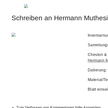
Jump to navigation
Schreiben an Hermann Muthesiu
Inventarn
Sammlungs
Cheston & 
Hermann M
Datierung:
Material/T
Blatt einse
Zum Verfassen von Kommentaren bitte
Anmelden
.