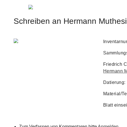
Jump to navigation
Schreiben an Hermann Muthesiu
Inventarn
Sammlungs
Friedrich C
Hermann M
Datierung:
Material/Te
Blatt einse
Zum Verfassen von Kommentaren bitte
Anmelden
.