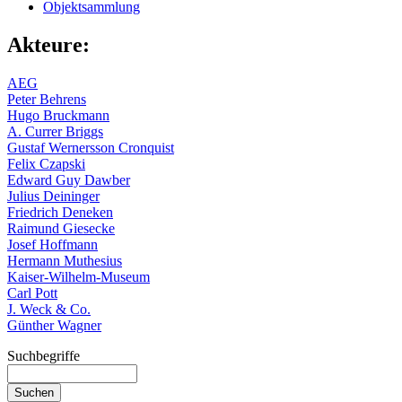
Objektsammlung
Akteure:
AEG
Peter Behrens
Hugo Bruckmann
A. Currer Briggs
Gustaf Wernersson Cronquist
Felix Czapski
Edward Guy Dawber
Julius Deininger
Friedrich Deneken
Raimund Giesecke
Josef Hoffmann
Hermann Muthesius
Kaiser-Wilhelm-Museum
Carl Pott
J. Weck & Co.
Günther Wagner
Suchbegriffe