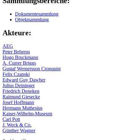
Sammlungsbereiche:
Dokumentesammlung
Objektsammlung
Akteure:
AEG
Peter Behrens
Hugo Bruckmann
A. Currer Briggs
Gustaf Wernersson Cronquist
Felix Czapski
Edward Guy Dawber
Julius Deininger
Friedrich Deneken
Raimund Giesecke
Josef Hoffmann
Hermann Muthesius
Kaiser-Wilhelm-Museum
Carl Pott
J. Weck & Co.
Günther Wagner