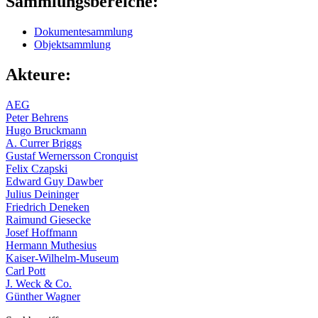
Sammlungsbereiche:
Dokumentesammlung
Objektsammlung
Akteure:
AEG
Peter Behrens
Hugo Bruckmann
A. Currer Briggs
Gustaf Wernersson Cronquist
Felix Czapski
Edward Guy Dawber
Julius Deininger
Friedrich Deneken
Raimund Giesecke
Josef Hoffmann
Hermann Muthesius
Kaiser-Wilhelm-Museum
Carl Pott
J. Weck & Co.
Günther Wagner