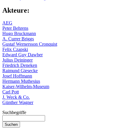
Akteure:
AEG
Peter Behrens
Hugo Bruckmann
A. Currer Briggs
Gustaf Wernersson Cronquist
Felix Czapski
Edward Guy Dawber
Julius Deininger
Friedrich Deneken
Raimund Giesecke
Josef Hoffmann
Hermann Muthesius
Kaiser-Wilhelm-Museum
Carl Pott
J. Weck & Co.
Günther Wagner
Suchbegriffe