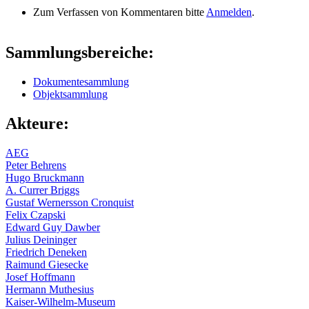
Zum Verfassen von Kommentaren bitte
Anmelden
.
Sammlungsbereiche:
Dokumentesammlung
Objektsammlung
Akteure:
AEG
Peter Behrens
Hugo Bruckmann
A. Currer Briggs
Gustaf Wernersson Cronquist
Felix Czapski
Edward Guy Dawber
Julius Deininger
Friedrich Deneken
Raimund Giesecke
Josef Hoffmann
Hermann Muthesius
Kaiser-Wilhelm-Museum