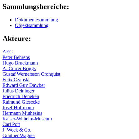
Sammlungsbereiche:
Dokumentesammlung
Objektsammlung
Akteure:
AEG
Peter Behrens
Hugo Bruckmann
A. Currer Briggs
Gustaf Wernersson Cronquist
Felix Czapski
Edward Guy Dawber
Julius Deininger
Friedrich Deneken
Raimund Giesecke
Josef Hoffmann
Hermann Muthesius
Kaiser-Wilhelm-Museum
Carl Pott
J. Weck & Co.
Günther Wagner