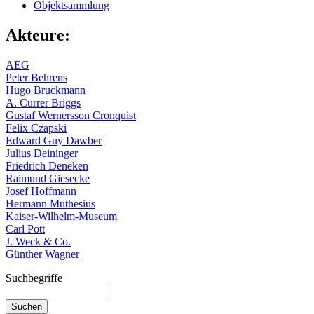
Objektsammlung
Akteure:
AEG
Peter Behrens
Hugo Bruckmann
A. Currer Briggs
Gustaf Wernersson Cronquist
Felix Czapski
Edward Guy Dawber
Julius Deininger
Friedrich Deneken
Raimund Giesecke
Josef Hoffmann
Hermann Muthesius
Kaiser-Wilhelm-Museum
Carl Pott
J. Weck & Co.
Günther Wagner
Suchbegriffe