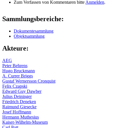
Zum Verfassen von Kommentaren bitte
Anmelden
.
Sammlungsbereiche:
Dokumentesammlung
Objektsammlung
Akteure:
AEG
Peter Behrens
Hugo Bruckmann
A. Currer Briggs
Gustaf Wernersson Cronquist
Felix Czapski
Edward Guy Dawber
Julius Deininger
Friedrich Deneken
Raimund Giesecke
Josef Hoffmann
Hermann Muthesius
Kaiser-Wilhelm-Museum
Carl Pott