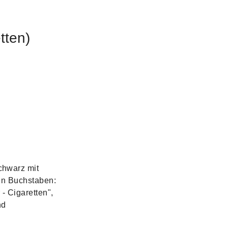
tten)
chwarz mit
zen Buchstaben:
- Cigaretten",
nd