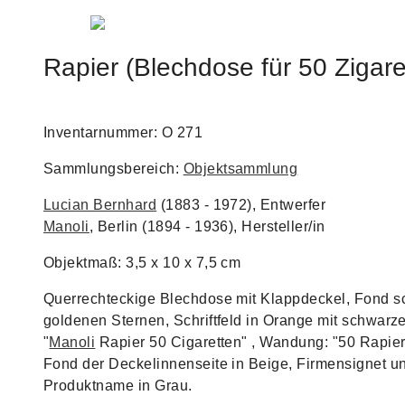
Jump to navigation
Rapier (Blechdose für 50 Zigare
Inventarnummer: O 271
Sammlungsbereich:
Objektsammlung
Lucian Bernhard
(1883 - 1972), Entwerfer
Manoli
, Berlin (1894 - 1936), Hersteller/in
Objektmaß: 3,5 x 10 x 7,5 cm
Querrechteckige Blechdose mit Klappdeckel, Fond s
goldenen Sternen, Schriftfeld in Orange mit schwar
"
Manoli
Rapier 50 Cigaretten" , Wandung: "50 Rapier 
Fond der Deckelinnenseite in Beige, Firmensignet u
Produktname in Grau.