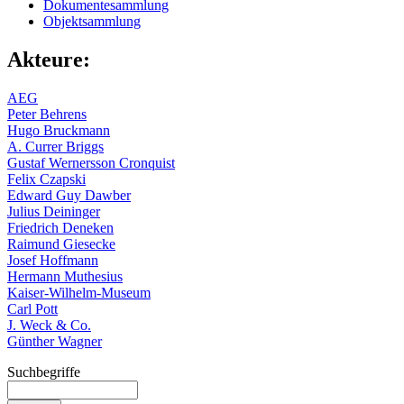
Dokumentesammlung
Objektsammlung
Akteure:
AEG
Peter Behrens
Hugo Bruckmann
A. Currer Briggs
Gustaf Wernersson Cronquist
Felix Czapski
Edward Guy Dawber
Julius Deininger
Friedrich Deneken
Raimund Giesecke
Josef Hoffmann
Hermann Muthesius
Kaiser-Wilhelm-Museum
Carl Pott
J. Weck & Co.
Günther Wagner
Suchbegriffe