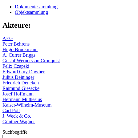
Dokumentesammlung
Objektsammlung
Akteure:
AEG
Peter Behrens
Hugo Bruckmann
A. Currer Briggs
Gustaf Wernersson Cronquist
Felix Czapski
Edward Guy Dawber
Julius Deininger
Friedrich Deneken
Raimund Giesecke
Josef Hoffmann
Hermann Muthesius
Kaiser-Wilhelm-Museum
Carl Pott
J. Weck & Co.
Günther Wagner
Suchbegriffe