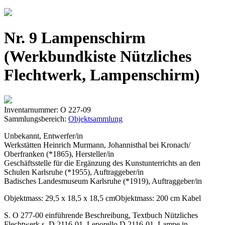
Jump to navigation
Nr. 9 Lampenschirm
(Werkbundkiste Nützliches
Flechtwerk, Lampenschirm)
Inventarnummer: O 227-09
Sammlungsbereich:
Objektsammlung
Unbekannt, Entwerfer/in
Werkstätten Heinrich Murmann, Johannisthal bei Kronach/
Oberfranken (*1865), Hersteller/in
Geschäftsstelle für die Ergänzung des Kunstunterrichts an den
Schulen Karlsruhe (*1955), Auftraggeber/in
Badisches Landesmuseum Karlsruhe (*1919), Auftraggeber/in
Objektmass: 29,5 x 18,5 x 18,5 cmObjektmass: 200 cm Kabel
S. O 277-00 einführende Beschreibung, Textbuch Nützliches
Flechtwerk s. D 2116-01, Leporello D 2116-01. Lampe in