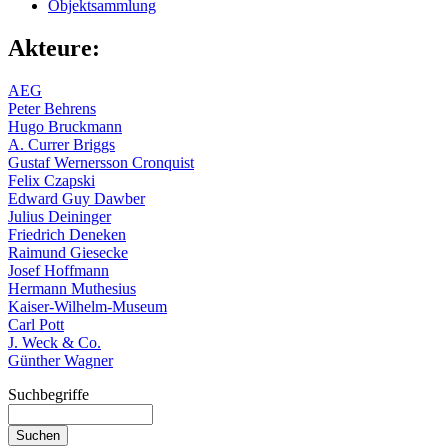
Objektsammlung
Akteure:
AEG
Peter Behrens
Hugo Bruckmann
A. Currer Briggs
Gustaf Wernersson Cronquist
Felix Czapski
Edward Guy Dawber
Julius Deininger
Friedrich Deneken
Raimund Giesecke
Josef Hoffmann
Hermann Muthesius
Kaiser-Wilhelm-Museum
Carl Pott
J. Weck & Co.
Günther Wagner
Suchbegriffe