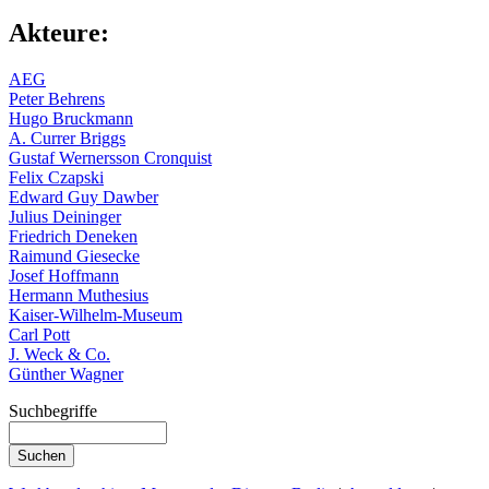
Akteure:
AEG
Peter Behrens
Hugo Bruckmann
A. Currer Briggs
Gustaf Wernersson Cronquist
Felix Czapski
Edward Guy Dawber
Julius Deininger
Friedrich Deneken
Raimund Giesecke
Josef Hoffmann
Hermann Muthesius
Kaiser-Wilhelm-Museum
Carl Pott
J. Weck & Co.
Günther Wagner
Suchbegriffe