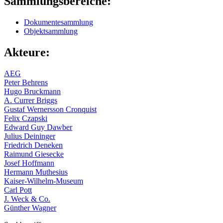
Sammlungsbereiche:
Dokumentesammlung
Objektsammlung
Akteure:
AEG
Peter Behrens
Hugo Bruckmann
A. Currer Briggs
Gustaf Wernersson Cronquist
Felix Czapski
Edward Guy Dawber
Julius Deininger
Friedrich Deneken
Raimund Giesecke
Josef Hoffmann
Hermann Muthesius
Kaiser-Wilhelm-Museum
Carl Pott
J. Weck & Co.
Günther Wagner