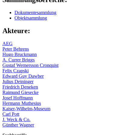
Dokumentesammlung
Objektsammlung
Akteure:
AEG
Peter Behrens
Hugo Bruckmann
A. Currer Briggs
Gustaf Wernersson Cronquist
Felix Czapski
Edward Guy Dawber
Julius Deininger
Friedrich Deneken
Raimund Giesecke
Josef Hoffmann
Hermann Muthesius
Kaiser-Wilhelm-Museum
Carl Pott
J. Weck & Co.
Günther Wagner