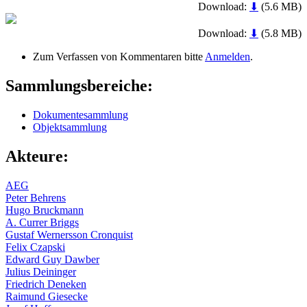
Download:
⬇
(5.6 MB)
Download:
⬇
(5.8 MB)
Zum Verfassen von Kommentaren bitte
Anmelden
.
Sammlungsbereiche:
Dokumentesammlung
Objektsammlung
Akteure:
AEG
Peter Behrens
Hugo Bruckmann
A. Currer Briggs
Gustaf Wernersson Cronquist
Felix Czapski
Edward Guy Dawber
Julius Deininger
Friedrich Deneken
Raimund Giesecke