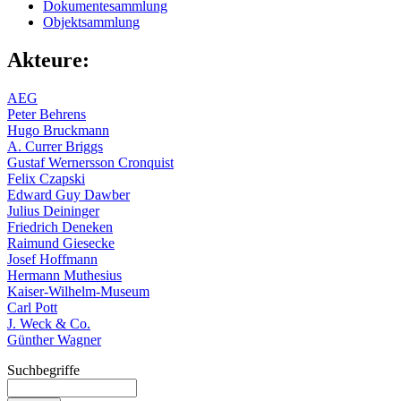
Dokumentesammlung
Objektsammlung
Akteure:
AEG
Peter Behrens
Hugo Bruckmann
A. Currer Briggs
Gustaf Wernersson Cronquist
Felix Czapski
Edward Guy Dawber
Julius Deininger
Friedrich Deneken
Raimund Giesecke
Josef Hoffmann
Hermann Muthesius
Kaiser-Wilhelm-Museum
Carl Pott
J. Weck & Co.
Günther Wagner
Suchbegriffe