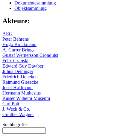
Dokumentesammlung
Objektsammlung
Akteure:
AEG
Peter Behrens
Hugo Bruckmann
A. Currer Briggs
Gustaf Wernersson Cronquist
Felix Czapski
Edward Guy Dawber
Julius Deininger
Friedrich Deneken
Raimund Giesecke
Josef Hoffmann
Hermann Muthesius
Kaiser-Wilhelm-Museum
Carl Pott
J. Weck & Co.
Günther Wagner
Suchbegriffe