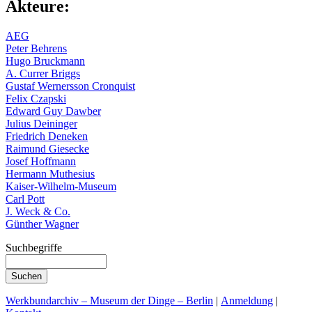
Akteure:
AEG
Peter Behrens
Hugo Bruckmann
A. Currer Briggs
Gustaf Wernersson Cronquist
Felix Czapski
Edward Guy Dawber
Julius Deininger
Friedrich Deneken
Raimund Giesecke
Josef Hoffmann
Hermann Muthesius
Kaiser-Wilhelm-Museum
Carl Pott
J. Weck & Co.
Günther Wagner
Suchbegriffe
Werkbundarchiv – Museum der Dinge – Berlin
|
Anmeldung
|