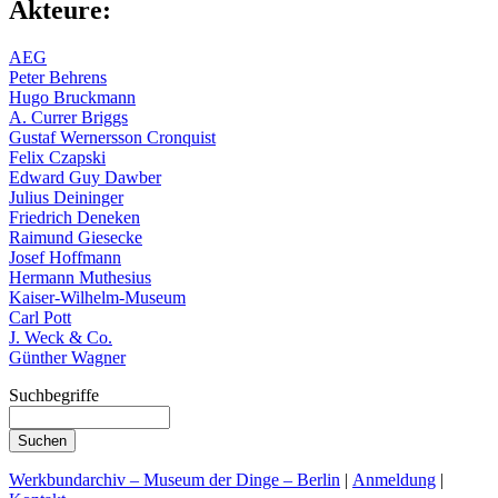
Akteure:
AEG
Peter Behrens
Hugo Bruckmann
A. Currer Briggs
Gustaf Wernersson Cronquist
Felix Czapski
Edward Guy Dawber
Julius Deininger
Friedrich Deneken
Raimund Giesecke
Josef Hoffmann
Hermann Muthesius
Kaiser-Wilhelm-Museum
Carl Pott
J. Weck & Co.
Günther Wagner
Suchbegriffe
Werkbundarchiv – Museum der Dinge – Berlin
|
Anmeldung
|