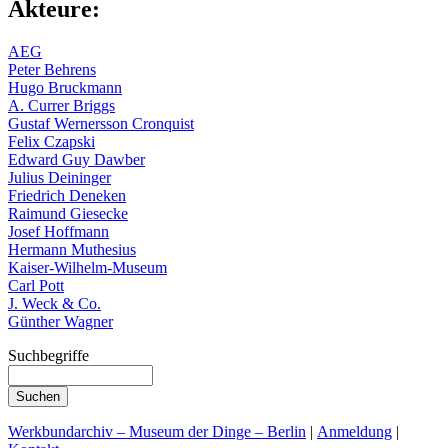
Akteure:
AEG
Peter Behrens
Hugo Bruckmann
A. Currer Briggs
Gustaf Wernersson Cronquist
Felix Czapski
Edward Guy Dawber
Julius Deininger
Friedrich Deneken
Raimund Giesecke
Josef Hoffmann
Hermann Muthesius
Kaiser-Wilhelm-Museum
Carl Pott
J. Weck & Co.
Günther Wagner
Suchbegriffe
Werkbundarchiv – Museum der Dinge – Berlin
|
Anmeldung
|