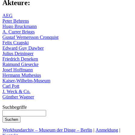
Akteure:
AEG
Peter Behrens
Hugo Bruckmann
A. Currer Briggs
Gustaf Wernersson Cronquist
Felix Czapski
Edward Guy Dawber
Julius Deininger
Friedrich Deneken
Raimund Giesecke
Josef Hoffmann
Hermann Muthesius
Kaiser-Wilhelm-Museum
Carl Pott
J. Weck & Co.
Günther Wagner
Suchbegriffe
Werkbundarchiv – Museum der Dinge – Berlin
|
Anmeldung
|