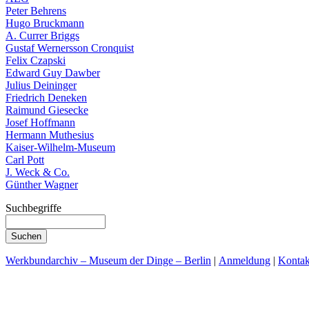
Peter Behrens
Hugo Bruckmann
A. Currer Briggs
Gustaf Wernersson Cronquist
Felix Czapski
Edward Guy Dawber
Julius Deininger
Friedrich Deneken
Raimund Giesecke
Josef Hoffmann
Hermann Muthesius
Kaiser-Wilhelm-Museum
Carl Pott
J. Weck & Co.
Günther Wagner
Suchbegriffe
Werkbundarchiv – Museum der Dinge – Berlin
|
Anmeldung
|
Kontak