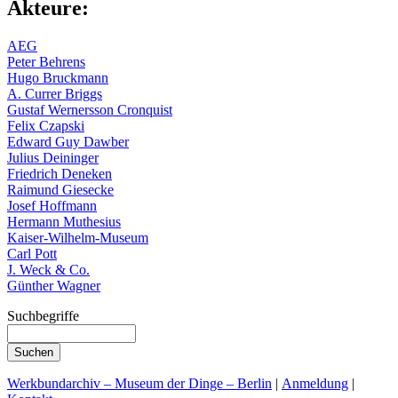
Akteure:
AEG
Peter Behrens
Hugo Bruckmann
A. Currer Briggs
Gustaf Wernersson Cronquist
Felix Czapski
Edward Guy Dawber
Julius Deininger
Friedrich Deneken
Raimund Giesecke
Josef Hoffmann
Hermann Muthesius
Kaiser-Wilhelm-Museum
Carl Pott
J. Weck & Co.
Günther Wagner
Suchbegriffe
Werkbundarchiv – Museum der Dinge – Berlin
|
Anmeldung
|