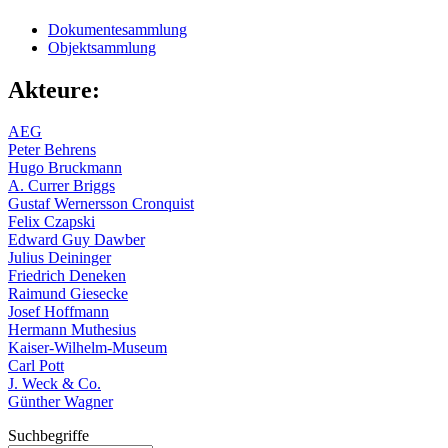
Dokumentesammlung
Objektsammlung
Akteure:
AEG
Peter Behrens
Hugo Bruckmann
A. Currer Briggs
Gustaf Wernersson Cronquist
Felix Czapski
Edward Guy Dawber
Julius Deininger
Friedrich Deneken
Raimund Giesecke
Josef Hoffmann
Hermann Muthesius
Kaiser-Wilhelm-Museum
Carl Pott
J. Weck & Co.
Günther Wagner
Suchbegriffe