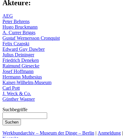
Akteure:
AEG
Peter Behrens
Hugo Bruckmann
A. Currer Briggs
Gustaf Wernersson Cronquist
Felix Czapski
Edward Guy Dawber
Julius Deininger
Friedrich Deneken
Raimund Giesecke
Josef Hoffmann
Hermann Muthesius
Kaiser-Wilhelm-Museum
Carl Pott
J. Weck & Co.
Günther Wagner
Suchbegriffe
Werkbundarchiv – Museum der Dinge – Berlin
|
Anmeldung
|