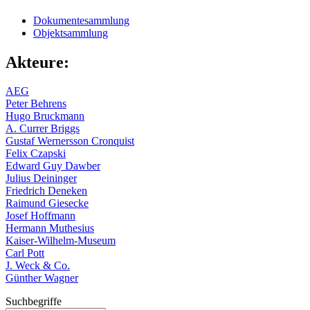
Dokumentesammlung
Objektsammlung
Akteure:
AEG
Peter Behrens
Hugo Bruckmann
A. Currer Briggs
Gustaf Wernersson Cronquist
Felix Czapski
Edward Guy Dawber
Julius Deininger
Friedrich Deneken
Raimund Giesecke
Josef Hoffmann
Hermann Muthesius
Kaiser-Wilhelm-Museum
Carl Pott
J. Weck & Co.
Günther Wagner
Suchbegriffe